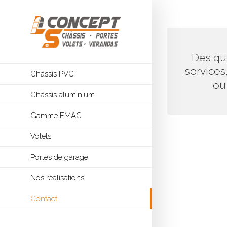
CONTA
Des qu
M
services
Châssis PVC
Nous vous d
ou 
Châssis aluminium
renseignements
Gamme EMAC
Volets
Portes de garage
Nos réalisations
Contact