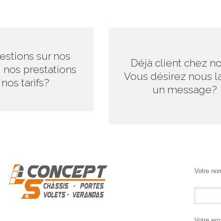
CTEZ-NOUS DÈS
REPLISSEZ LE FORMULAI
estions sur nos
AINTENANT.
CONTACT
Déjà client chez n
, nos prestations
Vous désirez nous la
onnerons un maximum de
Nous vous répondrons au plus vit
nos tarifs?
un message?
 dans les plus brefs délais!
vous servir. Votre satisfaction est
objectif.
Votre nom
Votre ema