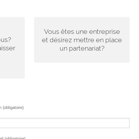
RE DE
ENVOYEZ-NOUS VOTRE DEMANDE!
Vous êtes une entreprise
ous?
et désirez mettre en place
Nous sommes très flexibles, nous vous
isser
un partenariat?
e afin de
répondrons rapidement.
 notre 1er
 (obligatoire)
il (obligatoire)