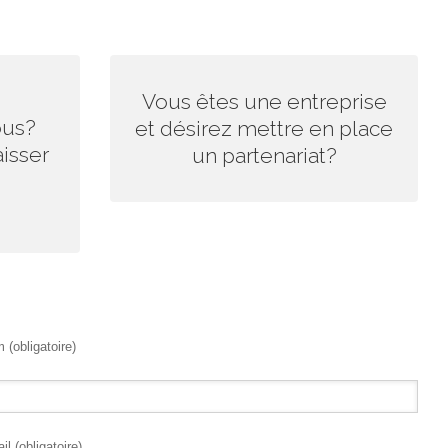
RE DE
ENVOYEZ-NOUS VOTRE DEMANDE!
Vous êtes une entreprise
ous?
et désirez mettre en place
Nous sommes très flexibles, nous vous
isser
un partenariat?
e afin de
répondrons rapidement.
 notre 1er
 (obligatoire)
il (obligatoire)