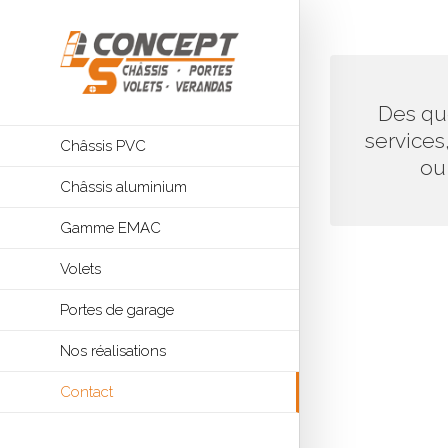
CONTA
Des qu
M
services
Châssis PVC
Nous vous d
ou 
Châssis aluminium
renseignements
Gamme EMAC
Volets
Portes de garage
Nos réalisations
Contact