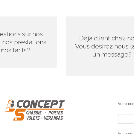
CTEZ-NOUS DÈS
REPLISSEZ LE FORMULAI
estions sur nos
AINTENANT.
CONTACT
Déjà client chez n
, nos prestations
Vous désirez nous la
onnerons un maximum de
Nous vous répondrons au plus vit
nos tarifs?
un message?
 dans les plus brefs délais!
vous servir. Votre satisfaction est
objectif.
Votre nom
Votre ema