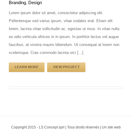
Branding
,
Design
Lorem ipsum dolor sit amet, consectetur adipiscing elit.
Image réalisation 4
Pellentesque sed varius ipsum, vitae sodales erat. Etiam elit
lorem, lacinia vitae sollicitudin ac, egestas ut risus. In vitae nulla
eu odio vehicula ultrices in in ipsum. In porttitor lectus vel augue
faucibus, at viverra mauris bibendum. Ut consequat at lorem non
scelerisque. Cras commodo lacinia orci […]
LEARN MORE
VIEW PROJECT
Copyright 2015 - LS Concept sprl | Tous droits réservés | Un site web